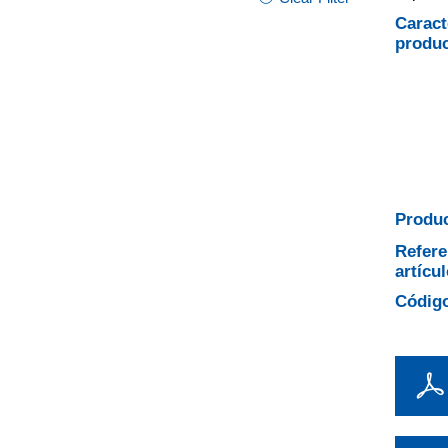
Caract
produ
Produc
Refere
artícul
Código