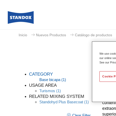
Inicio
Nuevos Productos
Catálogo de productos
We use cookie
our online se
See our Priv
CATEGORY
Cookie P
Base bicapa
(1)
USAGE AREA
Turismos
(1)
Standoh
RELATED MIXING SYSTEM
eficaci
Standohyd Plus Basecoat
(1)
conteni
extraor
superio
Clear Filter