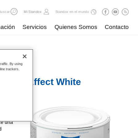
Buscar
Mi Standox
Standox en el mundo
ación
Servicios
Quienes Somos
Contacto
raffic. By using
line trackers.
x 310 Effect White
, de
ce una
d