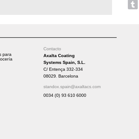
Mess
Tumb
Contacto
s para
Axalta Coating
rocería
Systems Spain, S.L.
C/ Entença 332-334
08029. Barcelona
standox.spain@axaltacs.com
0034 (0) 93 610 6000