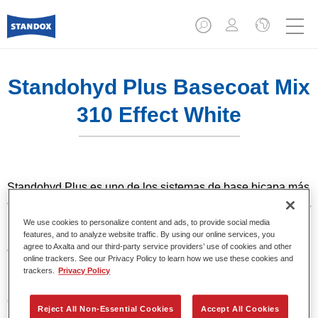
Standohyd Plus Basecoat Mix
310 Effect White
Standohyd Plus es uno de los sistemas de base bicapa más
eficientes, de eficacia probada, para turismos. Es un sistema
base agua con un bajo contenido en disolvente y
We use cookies to personalize content and ads, to provide social media
respetuosa con el medio ambiente, que ofrece una
features, and to analyze website traffic. By using our online services, you
agree to Axalta and our third-party service providers’ use of cookies and other
extraordinaria precisión del color, una aplicación eficiente y
online trackers. See our Privacy Policy to learn how we use these cookies and
una calidad superior en colores metalizados y lisos.
trackers.
Privacy Policy
Características del producto
Reject All Non-Essential Cookies
Accept All Cookies
Colores sólidos, metalizados y perlados.