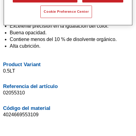
Pintura base agua.
Cookie Preference Center
Aplicación en un solo paso (técnica "1 Visit").
Fácil de difuminar.
Excelente precisión en la igualación del color.
Buena opacidad.
Contiene menos del 10 % de disolvente orgánico.
Alta cubrición.
Product Variant
0.5LT
Referencia del artículo
02055310
Código del material
4024669553109