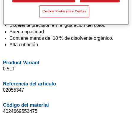
Pintura base agua.
Cookie Preference Center
Aplicación en un solo paso (técnica "1 Visit").
Fácil de difuminar.
Excelente precisión en la igualación del color.
Buena opacidad.
Contiene menos del 10 % de disolvente orgánico.
Alta cubrición.
Product Variant
0.5LT
Referencia del artículo
02055347
Código del material
4024669553475