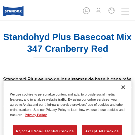
Standohyd Plus Basecoat Mix
347 Cranberry Red
Standohyd Plus es uno de los sistemas de base bicapa más
eficientes, de eficacia probada, para turismos. Es un sistema
base agua con un bajo contenido en disolvente y
We use cookies to personalize content and ads, to provide social media
respetuosa con el medio ambiente, que ofrece una
features, and to analyze website traffic. By using our online services, you
agree to Axalta and our third-party service providers’ use of cookies and other
extraordinaria precisión del color, una aplicación eficiente y
online trackers. See our Privacy Policy to learn how we use these cookies and
una calidad superior en colores metalizados y lisos.
trackers.
Privacy Policy
Características del producto
Reject All Non-Essential Cookies
Accept All Cookies
Colores sólidos, metalizados y perlados.