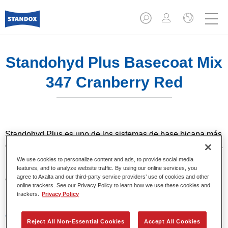
Standohyd Plus Basecoat Mix
347 Cranberry Red
Standohyd Plus es uno de los sistemas de base bicapa más
eficientes, de eficacia probada, para turismos. Es un sistema
base agua con un bajo contenido en disolvente y
We use cookies to personalize content and ads, to provide social media
respetuosa con el medio ambiente, que ofrece una
features, and to analyze website traffic. By using our online services, you
agree to Axalta and our third-party service providers’ use of cookies and other
extraordinaria precisión del color, una aplicación eficiente y
online trackers. See our Privacy Policy to learn how we use these cookies and
una calidad superior en colores metalizados y lisos.
trackers.
Privacy Policy
Características del producto
Reject All Non-Essential Cookies
Accept All Cookies
Colores sólidos, metalizados y perlados.