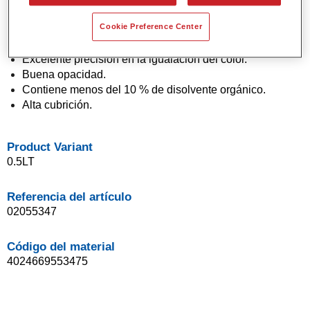
Pintura base agua.
Cookie Preference Center
Aplicación en un solo paso (técnica "1 Visit").
Fácil de difuminar.
Excelente precisión en la igualación del color.
Buena opacidad.
Contiene menos del 10 % de disolvente orgánico.
Alta cubrición.
Product Variant
0.5LT
Referencia del artículo
02055347
Código del material
4024669553475