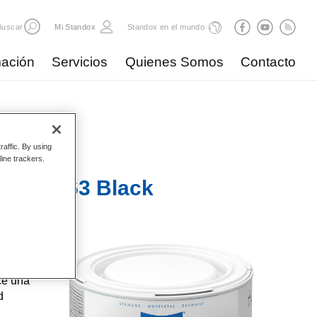
Buscar
Mi Standox
Standox en el mundo
ación
Servicios
Quienes Somos
Contacto
raffic. By using
line trackers.
 Mix 363 Black
, de
ce una
d