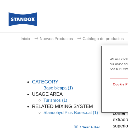
Inicio
Nuevos Productos
Catálogo de productos
We use cookie
our online se
See our Priv
CATEGORY
Cookie P
Base bicapa
(1)
USAGE AREA
Turismos
(1)
Standoh
RELATED MIXING SYSTEM
eficaci
Standohyd Plus Basecoat
(1)
conteni
extraor
superio
Clear Filter