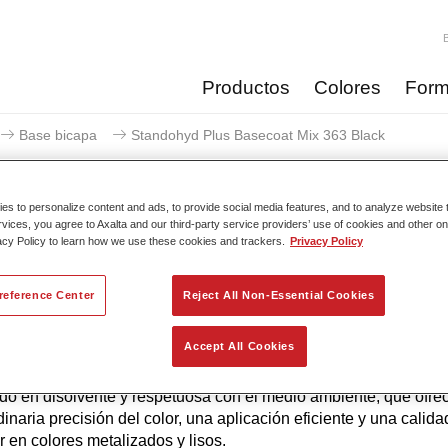
Productos
Colores
Form
Base bicapa
Standohyd Plus Basecoat Mix 363 Black
s to personalize content and ads, to provide social media features, and to analyze website t
rvices, you agree to Axalta and our third-party service providers’ use of cookies and other on
acy Policy to learn how we use these cookies and trackers.
Privacy Policy
Standohyd Plus Basecoat
reference Center
Reject All Non-Essential Cookies
Accept All Cookies
yd Plus es uno de los sistemas de base bicapa más eficientes
a probada, para turismos. Es un sistema base agua con un bajo
do en disolvente y respetuosa con el medio ambiente, que ofre
dinaria precisión del color, una aplicación eficiente y una calida
r en colores metalizados y lisos.