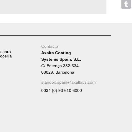
Mess
Tumb
Contacto
s para
Axalta Coating
rocería
Systems Spain, S.L.
C/ Entença 332-334
08029. Barcelona
standox.spain@axaltacs.com
0034 (0) 93 610 6000