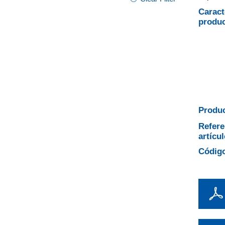
Caract
produ
Produc
Refere
artícul
Código