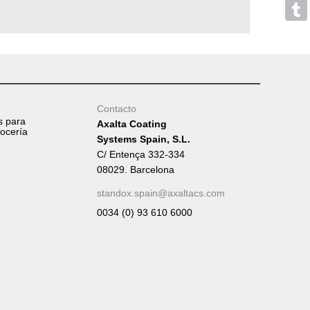
Mess
Tumb
Contacto
s para
Axalta Coating
rocería
Systems Spain, S.L.
C/ Entença 332-334
08029. Barcelona
standox.spain@axaltacs.com
0034 (0) 93 610 6000