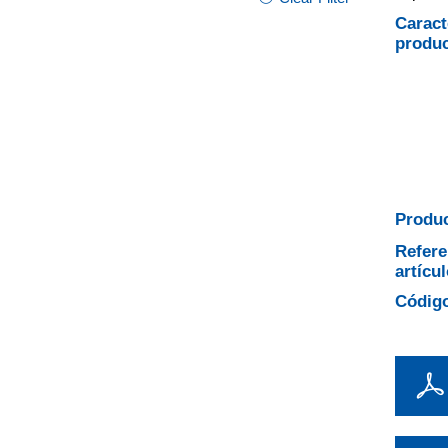
Caract
produ
Produc
Refere
artícul
Código