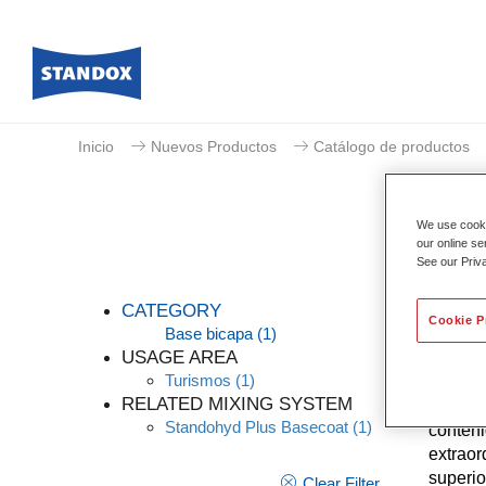
Inicio
Nuevos Productos
Catálogo de productos
We use cookie
our online se
See our Priv
CATEGORY
Cookie P
Base bicapa
(1)
USAGE AREA
Turismos
(1)
Standoh
RELATED MIXING SYSTEM
eficaci
Standohyd Plus Basecoat
(1)
conteni
extraor
superio
Clear Filter