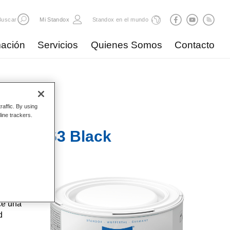
Buscar
Mi Standox
Standox en el mundo
ación
Servicios
Quienes Somos
Contacto
raffic. By using
line trackers.
 Mix 363 Black
, de
ce una
d