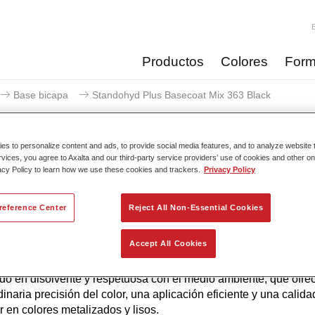
Productos
Colores
Form
Base bicapa
Standohyd Plus Basecoat Mix 363 Black
s to personalize content and ads, to provide social media features, and to analyze website t
rvices, you agree to Axalta and our third-party service providers’ use of cookies and other on
acy Policy to learn how we use these cookies and trackers.
Privacy Policy
Standohyd Plus Basecoat
reference Center
Reject All Non-Essential Cookies
Accept All Cookies
yd Plus es uno de los sistemas de base bicapa más eficientes
a probada, para turismos. Es un sistema base agua con un bajo
do en disolvente y respetuosa con el medio ambiente, que ofre
dinaria precisión del color, una aplicación eficiente y una calida
r en colores metalizados y lisos.