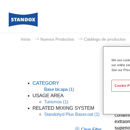
Inicio
Nuevos Productos
Catálogo de productos
We use cookie
our online se
See our Priv
CATEGORY
Cookie P
Base bicapa
(1)
USAGE AREA
Turismos
(1)
Standoh
RELATED MIXING SYSTEM
eficaci
Standohyd Plus Basecoat
(1)
conteni
extraor
superio
Clear Filter