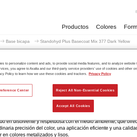
Productos
Colores
Form
Base bicapa
Standohyd Plus Basecoat Mix 377 Dark Yellow
s to personalize content and ads, to provide social media features, and to analyze website t
rvices, you agree to Axalta and our third-party service providers’ use of cookies and other on
acy Policy to learn how we use these cookies and trackers.
Privacy Policy
Standohyd Plus Basecoat Mi
reference Center
Reject All Non-Essential Cookies
Accept All Cookies
yd Plus es uno de los sistemas de base bicapa más eficientes
a probada, para turismos. Es un sistema base agua con un bajo
do en disolvente y respetuosa con el medio ambiente, que ofre
dinaria precisión del color, una aplicación eficiente y una calida
r en colores metalizados y lisos.