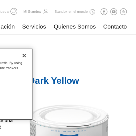
Buscar
Mi Standox
Standox en el mundo
ación
Servicios
Quienes Somos
Contacto
raffic. By using
line trackers.
x 377 Dark Yellow
, de
ce una
d