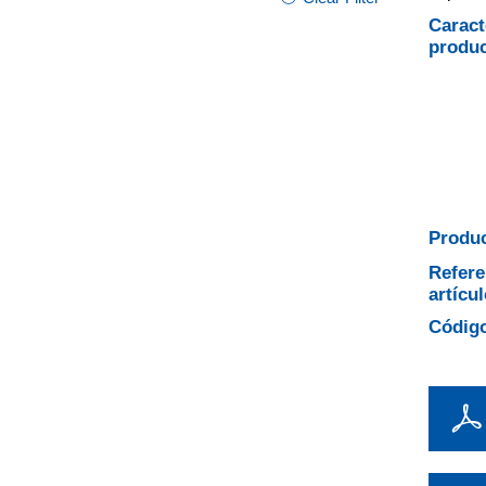
Caract
produ
Produc
Refere
artícul
Código