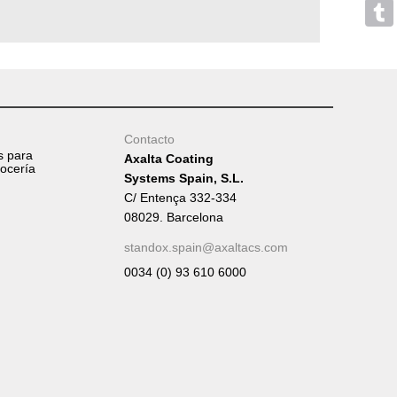
Mess
Tumb
Contacto
s para
Axalta Coating
rocería
Systems Spain, S.L.
C/ Entença 332-334
08029. Barcelona
standox.spain@axaltacs.com
0034 (0) 93 610 6000