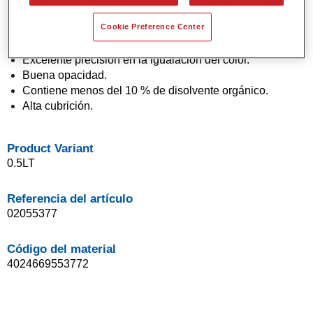
Pintura base agua.
Cookie Preference Center
Aplicación en un solo paso (técnica "1 Visit").
Fácil de difuminar.
Excelente precisión en la igualación del color.
Buena opacidad.
Contiene menos del 10 % de disolvente orgánico.
Alta cubrición.
Product Variant
0.5LT
Referencia del artículo
02055377
Código del material
4024669553772