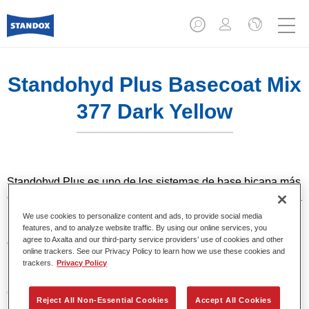
Standohyd Plus Basecoat Mix
377 Dark Yellow
Standohyd Plus es uno de los sistemas de base bicapa más
eficientes, de eficacia probada, para turismos. Es un sistema
base agua con un bajo contenido en disolvente y
We use cookies to personalize content and ads, to provide social media
respetuosa con el medio ambiente, que ofrece una
features, and to analyze website traffic. By using our online services, you
agree to Axalta and our third-party service providers’ use of cookies and other
extraordinaria precisión del color, una aplicación eficiente y
online trackers. See our Privacy Policy to learn how we use these cookies and
una calidad superior en colores metalizados y lisos.
trackers.
Privacy Policy
Características del producto
Reject All Non-Essential Cookies
Accept All Cookies
Colores sólidos, metalizados y perlados.