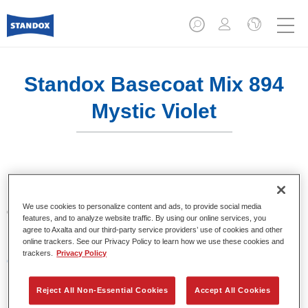
Standox Basecoat Mix 894
Mystic Violet
Un tinte convencional con excelentes propiedades de
relleno y buena opacidad. Destaca por su superior precisión
We use cookies to personalize content and ads, to provide social media
del color y fácil difuminado. Recomendado para un
features, and to analyze website traffic. By using our online services, you
repintado profesional.
agree to Axalta and our third-party service providers’ use of cookies and other
online trackers. See our Privacy Policy to learn how we use these cookies and
trackers.
Privacy Policy
Características del producto
Excelente precisión en la igualación del color.
Colores sólidos, metalizados y perlados.
Reject All Non-Essential Cookies
Accept All Cookies
Excelentes propiedades de relleno.