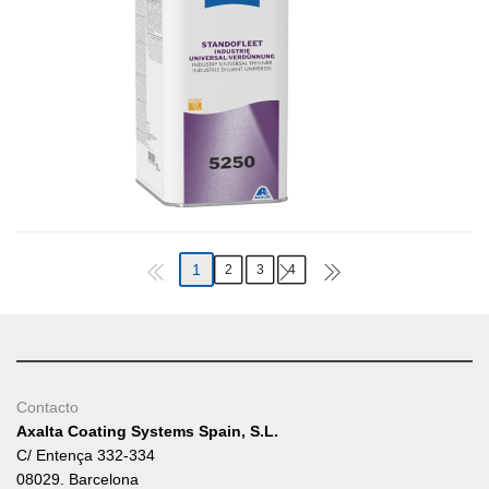
1
2
3
4
Contacto
Axalta Coating Systems Spain, S.L.
C/ Entença 332-334
08029. Barcelona