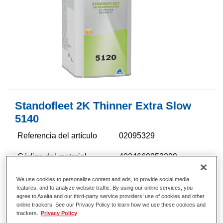
Standofleet 2K Thinner Extra Slow
5140​
Referencia del artículo
02095329
Código del material
4024669953299
Más información
We use cookies to personalize content and ads, to provide social media
features, and to analyze website traffic. By using our online services, you
agree to Axalta and our third-party service providers’ use of cookies and other
online trackers. See our Privacy Policy to learn how we use these cookies and
trackers.
Privacy Policy