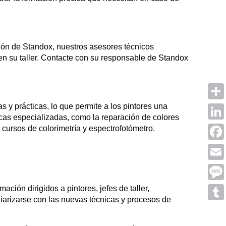
ión de Standox, nuestros asesores técnicos
en su taller. Contacte con su responsable de Standox
y prácticas, lo que permite a los pintores una
Shar
cas especializadas, como la reparación de colores
Linke
 cursos de colorimetría y espectrofotómetro.
Face
Emai
Mess
ción dirigidos a pintores, jefes de taller,
iarizarse con las nuevas técnicas y procesos de
Tumb