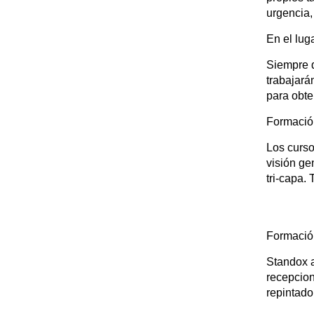
urgencia,
En el luga
Siempre q
trabajará
para obte
Formación
Los curso
visión ge
tri-capa.
Formación
Standox a
recepcion
repintado