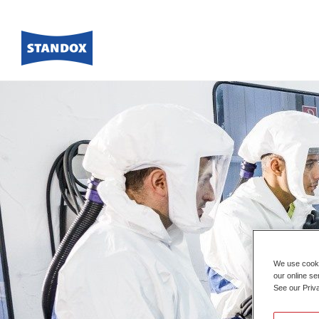
We use cookie
our online se
See our Priv