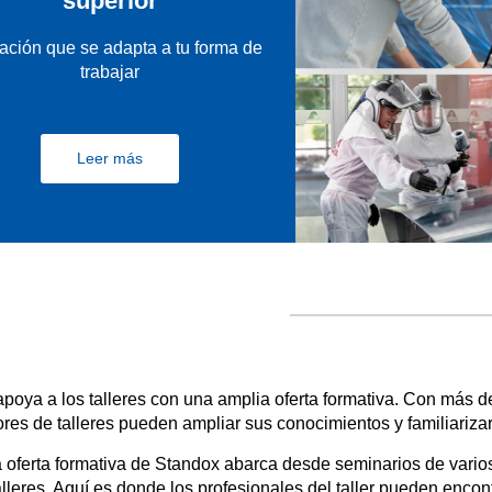
superior
ción que se adapta a tu forma de
trabajar
Leer más
poya a los talleres con una amplia oferta formativa. Con más d
tores de talleres pueden ampliar sus conocimientos y familiariza
 oferta formativa de Standox abarca desde seminarios de varios
alleres. Aquí es donde los profesionales del taller pueden enco