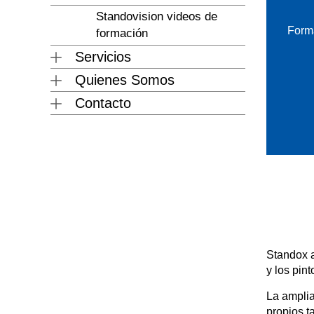
Standovision videos de
Forma
formación
Servicios
Quienes Somos
Contacto
Standox a
y los pin
La amplia
propios t