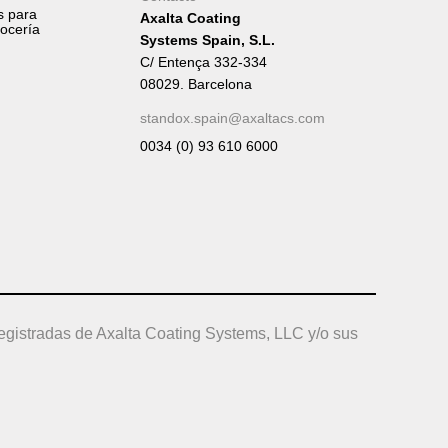
s para
Axalta Coating
rocería
Systems Spain, S.L.
C/ Entença 332-334
08029. Barcelona
standox.spain@axaltacs.com
0034 (0) 93 610 6000
egistradas de Axalta Coating Systems, LLC y/o sus