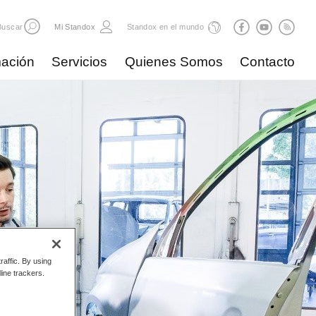
Buscar
Mi Standox
Standox en el mundo
ación
Servicios
Quienes Somos
Contacto
raffic. By using
line trackers.