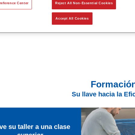
reference Center
Reject All Non-Essential Cookies
Accept All Cookies
Formació
Su llave hacia la Efi
ve su taller a una clase