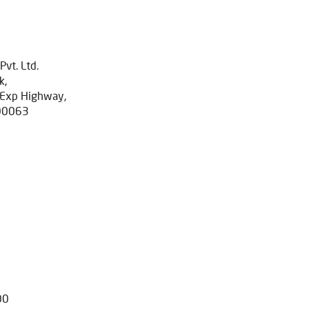
Pvt. Ltd.
k,
t Exp Highway,
400063
00