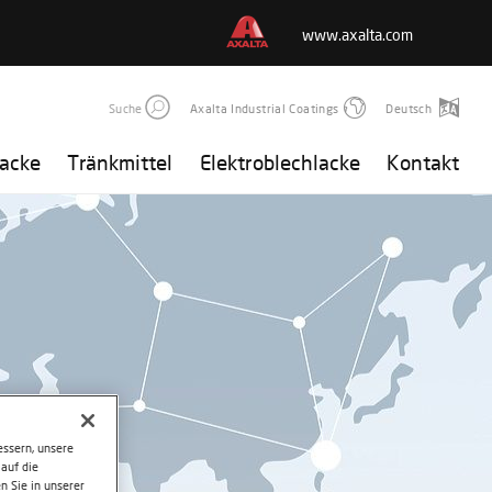
www.axalta.com
Suche
Axalta Industrial Coatings
Deutsch
lacke
Tränkmittel
Elektroblechlacke
Kontakt
ssern, unsere
auf die
n Sie in unserer