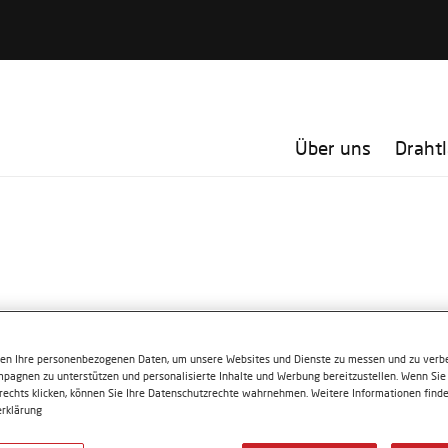
Über uns
Draht
ten Ihre personenbezogenen Daten, um unsere Websites und Dienste zu messen und zu verbe
pagnen zu unterstützen und personalisierte Inhalte und Werbung bereitzustellen. Wenn Sie 
 rechts klicken, können Sie Ihre Datenschutzrechte wahrnehmen. Weitere Informationen finde
Tränkmittel
rklärung