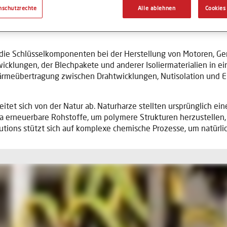
hichtete Drähte, bieten mechanische Stabilität 
nschutzrechte
Alle ablehnen
Cookies
die Schlüsselkomponenten bei der Herstellung von Motoren, Gen
cklungen, der Blechpakete und anderer Isoliermaterialien in e
ärmeübertragung zwischen Drahtwicklungen, Nutisolation und E
eitet sich von der Natur ab. Naturharze stellten ursprünglich 
a erneuerbare Rohstoffe, um polymere Strukturen herzustellen,
utions stützt sich auf komplexe chemische Prozesse, um natürl