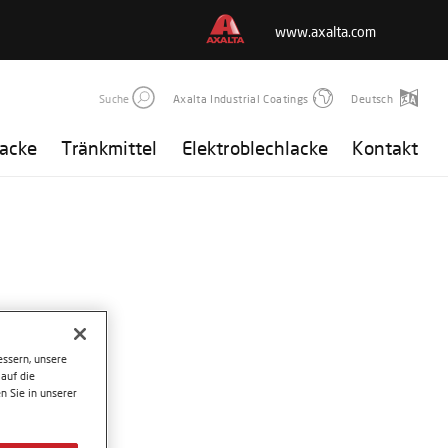
www.axalta.com
Suche
Axalta Industrial Coatings
Deutsch
lacke
Tränkmittel
Elektroblechlacke
Kontakt
ssern, unsere
auf die
n Sie in unserer