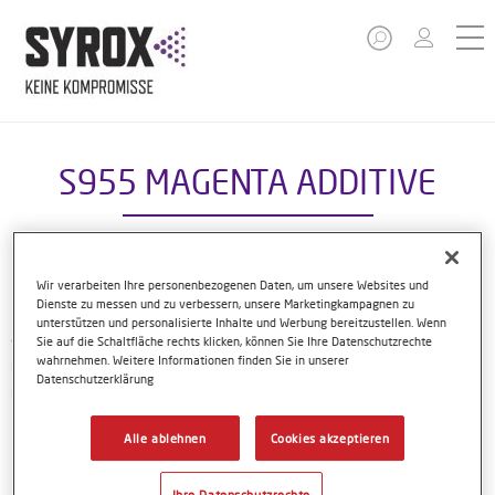
S955 MAGENTA ADDITIVE
Wir verarbeiten Ihre personenbezogenen Daten, um unsere Websites und
Die eingefärbten Klarlacke von Syrox sind Teil des
Dienste zu messen und zu verbessern, unsere Marketingkampagnen zu
kompakten Syrox Reparaturlacksystems. Die sieben
unterstützen und personalisierte Inhalte und Werbung bereitzustellen. Wenn
verschiedenen Zusatzmittel können mit dem S5000 HS Top
Sie auf die Schaltfläche rechts klicken, können Sie Ihre Datenschutzrechte
wahrnehmen. Weitere Informationen finden Sie in unserer
Clear oder S5200 Flex Clear zur Reparatur von eingefärbten
Datenschutzerklärung
OEM-Lacken verwendet werden.
Alle ablehnen
Cookies akzeptieren
Produktmerkmale
Ihre Datenschutzrechte