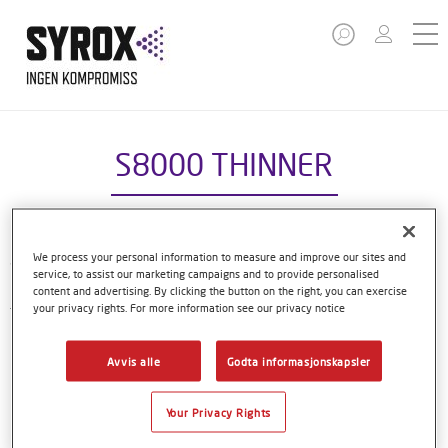
S8000 THINNER
We process your personal information to measure and improve our sites and
S8000 tynner er del av vårt kompakte Syrox lakksystem.
service, to assist our marketing campaigns and to provide personalised
Den kan blandes inn i alle Syrox produkter der det er behov
content and advertising. By clicking the button on the right, you can exercise
your privacy rights. For more information see our privacy notice
for tilsetning av tynner, med unntak av S5200.
Produktfunksjoner
Avvis alle
Godta informasjonskapsler
Your Privacy Rights
Product Variant
1LT