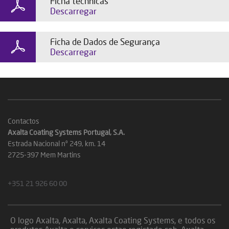
Ficha téchnicas
Descarregar
Ficha de Dados de Segurança
Descarregar
Contactos
Axalta Coating Systems Portugal, S.A.
Estrada Nacional nº 249, km. 14
2725-397 Mem Martins
+351 21 926 60 00
O logo Axalta, Axalta, Axalta Coating Systems, e todos os