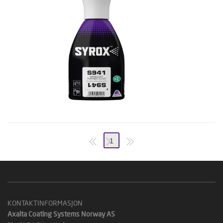
1
KONTAKTINFORMASJON
Axalta Coating Systems Norway AS