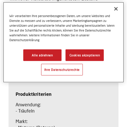
zähharter Formstoff.
Voltatex 4141 erfüllt
Wir verarbeiten Ihre personenbezogenen Daten, um unsere Websites und
Dienste zu messen und zu verbessern, unsere Marketingkampagnen zu
Verordnung (EG) Nr. 1907/2006 (REACH)
unterstützen und personalisierte Inhalte und Werbung bereitzustellen. Wenn
Sie auf die Schaltfläche rechts klicken, können Sie Ihre Datenschutzrechte
- inklusive Anhang XIV (SVHC's, PBT/vPvB)
wahrnehmen. Weitere Informationen finden Sie in unserer
- inklusive Anhang XVII und Verordnung (EU) Nr.
Datenschutzerklärung
2017/1000 (PFOA)
Richtlinie 2011/65/EU (RoHS)
Alle ablehnen
Cookies akzeptieren
Verordnung (EU) 2019/1021 (Persistente organische
Ihre Datenschutzrechte
Schadstoffe)
Produktkriterien
Anwendung:
- Träufeln
Markt: