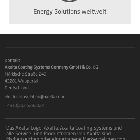
Energy Solutions weltweit
Kontakt
Axalta Coating Systems Germany GmbH & Co. KG
Märkische Straße 243
42281 Wuppertal
Deutschland
electricalinsulation@axalta.com
+49 (0)202 5292322
Das Axalta Logo, Axalta, Axalta Coating Systems und
alle Service- und Produktnamen von Axalta sind
Markenzeichen oder eingetragene Markenzeichen von